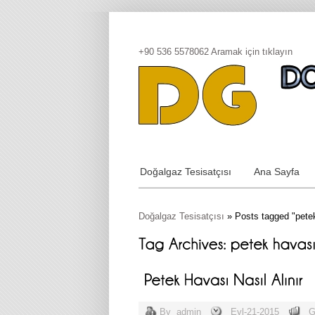
+90 536 5578062
Aramak için tıklayın
Doğalgaz Tesisatçısı
Ana Sayfa
Doğalgaz Tesisatçısı
»
Posts tagged "petek
By
admin
Eyl-21-2015
G