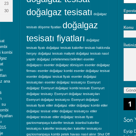
23
doğalgaz tesisatı
30
Eposta
doğalgaz
doğalgaz
tesisatı döşeme fiyatları
Konu
tesisatı fiyatları
doğalgaz
sat
İletini
ombi
tesisatı fiyatı
doğalgaz tesisatı kalorifer tesisatı hakkında
ti kombi
herşey
doğalgaz tesisatı maliyeti
doğalgaz tesisatı nasıl
algaz
yapılır
doğalgaz zehirlenmesi belirtileri
esenler
sat
doğalgazcı
esenler doğalgaz dönüşüm
esenler doğalgaz
sı
firması
esenler doğalgaz kombi
esenler doğalgaz tesisat
ları
esenler doğalgaz tesisat fiyatı
esenler doğalgaz
az ana
tesisatçıları
esenler doğalgaz tesisatçısı
Esenyurt
ı
doğalgaz
Esenyurt doğalgaz kombi tesisatı
Esenyurt
i
doğalgaz tesisatçı
Esenyurt doğalgaz tesisatçıları
rı
Esenyurt doğalgaz tesisatçısı
Esenyurt doğalgaz
z su
tesisatı fiyatı
etiler doğalgaz
etiler doğalgaz kombi
etiler
kombi
doğalgaz tesisat
etiler doğalgaz tesisatçısı
etiler
iyatları
doğalgaz tesisatı
etiler doğalgaz tesisatı fiyatı
sı
gaziosmanpaşa kalorifer tesisatı
istanbul kalorifer
2015
tesisatçısı
kalorifer tesisatçıları
kalorifer tesisatçısı
Eyüp D
je
gaziosmanpaşa
kombi
petek havası nasıl alınır
Shut Off