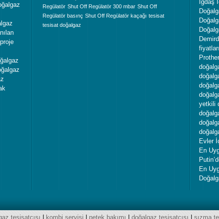
İgdaş İ
oğalgaz
Regülatör
Shut Off Regülatör 300 mbar
Shut Off
Doğalga
Regülatör basınç
Shut Off Regülatör kaçağı
tesisat
Doğalg
algaz
tesisat doğalgaz
Doğalg
nılan
Demird
proje
fiyatlar
Prother
oğalgaz
doğalga
doğalgaz
doğalg
az
doğalga
ak
doğalga
yetkili
doğalga
doğalga
doğalga
Evler 
En Uyg
Putin’
En Uyg
Doğalg
gaz tesisatçısı
|
kombi servisi
|
petek bakımı
|
doğalgaz tesisatçısı
|
sızma te