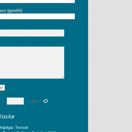
nız (gerekli)
z
+
=
dört
oğalgaz Tesisatı