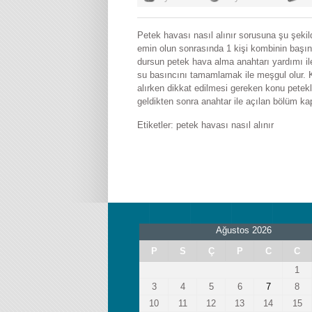
Petek havası nasıl alınır sorusuna şu şekil
emin olun sonrasında 1 kişi kombinin başın
dursun petek hava alma anahtarı yardımı il
su basıncını tamamlamak ile meşgul olur. K
alırken dikkat edilmesi gereken konu petek
geldikten sonra anahtar ile açılan bölüm ka
Etiketler:
petek havası nasıl alınır
Ağustos 2026
P
S
Ç
P
C
C
1
3
4
5
6
7
8
10
11
12
13
14
15