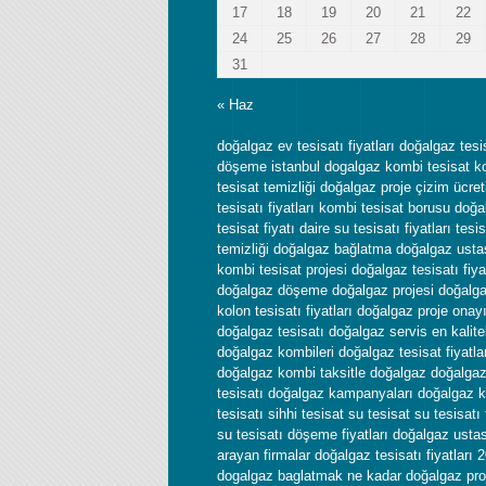
17
18
19
20
21
22
24
25
26
27
28
29
31
« Haz
doğalgaz ev tesisatı fiyatları doğalgaz tesi
döşeme istanbul dogalgaz kombi tesisat k
tesisat temizliği doğalgaz proje çizim ücre
tesisatı fiyatları kombi tesisat borusu doğ
tesisat fiyatı daire su tesisatı fiyatları tesi
temizliği doğalgaz bağlatma doğalgaz usta
kombi tesisat projesi doğalgaz tesisatı fiyat
doğalgaz döşeme doğalgaz projesi doğalg
kolon tesisatı fiyatları doğalgaz proje onay
doğalgaz tesisatı doğalgaz servis en kalitel
doğalgaz kombileri doğalgaz tesisat fiyatla
doğalgaz kombi taksitle doğalgaz doğalga
tesisatı doğalgaz kampanyaları doğalgaz 
tesisatı sihhi tesisat su tesisat su tesisatı f
su tesisatı döşeme fiyatları doğalgaz usta
arayan firmalar doğalgaz tesisatı fiyatları 
dogalgaz baglatmak ne kadar doğalgaz pro