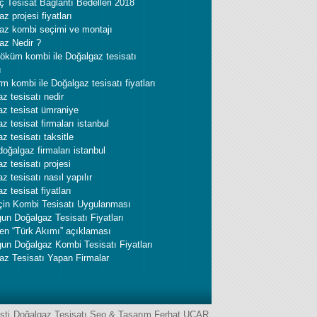
ç Tesisat Bağlantı Bedelleri 2018
z projesi fiyatları
az kombi seçimi ve montajı
az Nedir ?
öküm kombi ile Doğalgaz tesisatı
ı
m kombi ile Doğalgaz tesisatı fiyatları
z tesisatı nedir
az tesisat ümraniye
z tesisat firmaları istanbul
z tesisatı taksitle
 doğalgaz firmaları istanbul
z tesisatı projesi
z tesisatı nasıl yapılır
z tesisat fiyatları
İçin Kombi Tesisatı Uygulanması
un Doğalgaz Tesisatı Fiyatları
den “Türk Akımı” açıklaması
un Doğalgaz Kombi Tesisatı Fiyatları
az Tesisatı Yapan Firmalar
sti
Doğalgaz Tesisatı
Seo & Tasarım
Ferhat UÇAR