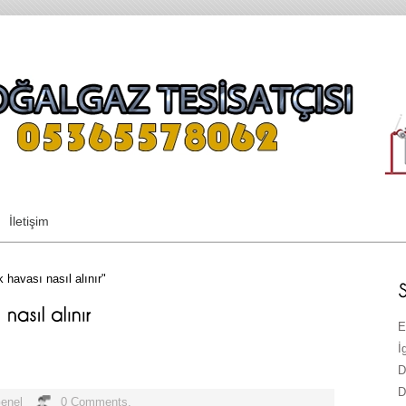
İletişim
 havası nasıl alınır"
E
İ
D
D
enel
0 Comments.