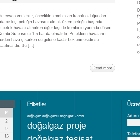
D
D
de cevap verilebilir; öncelikle kombinizin kapalı olduğundan
f
da bir kişi peteğin havasını almak üzere peteğin başında
P
e petek havası alınırken diğer kişi de kombinin yanında düşen
f
ombi Su basıncı 1,5 bar da olmalıdır. Peteklerin havalarını
d
lerden hava çıkarken su gelene kadar beklenmesidir su
d
patılmalıdır. Bu […]
d
P
Adınız
doğalgaz
doğalgazcı
doğalgaz kombi
2
doğalgaz proje
9
Telefo
16
doğalgaz tesisat