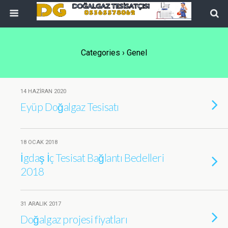
Categories ›
Genel
14 HAZIRAN 2020
Eyüp Doğalgaz Tesisatı
18 OCAK 2018
İgdaş İç Tesisat Bağlantı Bedelleri
2018
31 ARALIK 2017
Doğalgaz projesi fiyatları