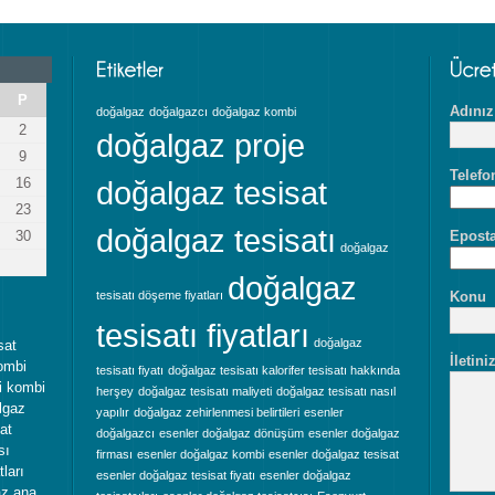
P
Adınız
doğalgaz
doğalgazcı
doğalgaz kombi
2
doğalgaz proje
9
Telefo
16
doğalgaz tesisat
23
doğalgaz tesisatı
30
Eposta
doğalgaz
doğalgaz
tesisatı döşeme fiyatları
Konu
tesisatı fiyatları
doğalgaz
sat
İletini
ombi
tesisatı fiyatı
doğalgaz tesisatı kalorifer tesisatı hakkında
ti kombi
herşey
doğalgaz tesisatı maliyeti
doğalgaz tesisatı nasıl
algaz
yapılır
doğalgaz zehirlenmesi belirtileri
esenler
sat
doğalgazcı
esenler doğalgaz dönüşüm
esenler doğalgaz
sı
firması
esenler doğalgaz kombi
esenler doğalgaz tesisat
ları
esenler doğalgaz tesisat fiyatı
esenler doğalgaz
az ana