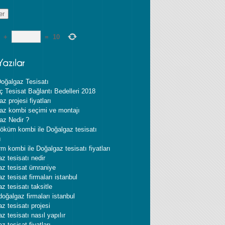
+
=
10
oğalgaz Tesisatı
ç Tesisat Bağlantı Bedelleri 2018
z projesi fiyatları
az kombi seçimi ve montajı
az Nedir ?
öküm kombi ile Doğalgaz tesisatı
ı
m kombi ile Doğalgaz tesisatı fiyatları
z tesisatı nedir
az tesisat ümraniye
z tesisat firmaları istanbul
z tesisatı taksitle
 doğalgaz firmaları istanbul
z tesisatı projesi
z tesisatı nasıl yapılır
z tesisat fiyatları