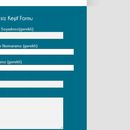
 Soyadınız(gerekli)
n Numaranız (gerekli)
nız (gerekli)
z