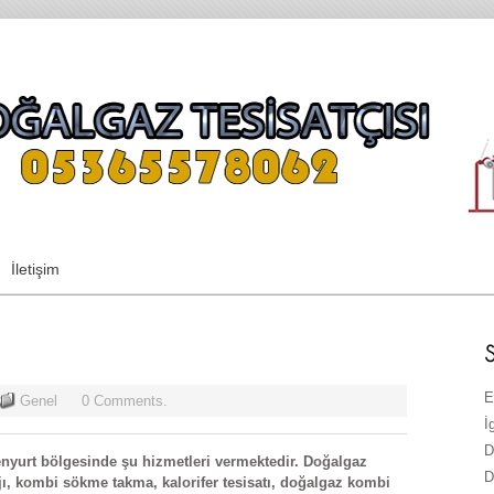
İletişim
E
Genel
0 Comments.
İ
D
nyurt bölgesinde şu hizmetleri vermektedir. Doğalgaz
D
ajı, kombi sökme takma, kalorifer tesisatı, doğalgaz kombi