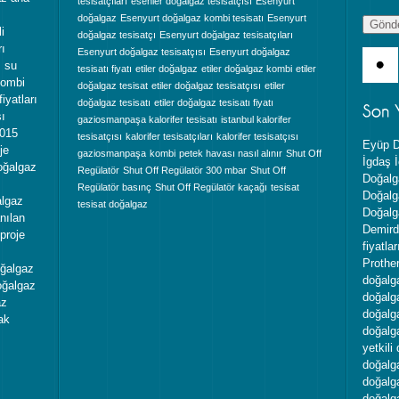
tesisatçıları
esenler doğalgaz tesisatçısı
Esenyurt
ı
doğalgaz
Esenyurt doğalgaz kombi tesisatı
Esenyurt
i
doğalgaz tesisatçı
Esenyurt doğalgaz tesisatçıları
rı
Esenyurt doğalgaz tesisatçısı
Esenyurt doğalgaz
z su
tesisatı fiyatı
etiler doğalgaz
etiler doğalgaz kombi
etiler
kombi
doğalgaz tesisat
etiler doğalgaz tesisatçısı
etiler
iyatları
doğalgaz tesisatı
etiler doğalgaz tesisatı fiyatı
sı
gaziosmanpaşa kalorifer tesisatı
istanbul kalorifer
2015
tesisatçısı
kalorifer tesisatçıları
kalorifer tesisatçısı
Eyüp D
je
gaziosmanpaşa
kombi
petek havası nasıl alınır
Shut Off
İgdaş İ
oğalgaz
Regülatör
Shut Off Regülatör 300 mbar
Shut Off
Doğalga
Regülatör basınç
Shut Off Regülatör kaçağı
tesisat
Doğalg
algaz
tesisat doğalgaz
Doğalg
nılan
Demird
proje
fiyatlar
Prother
oğalgaz
doğalga
doğalgaz
doğalg
az
doğalga
ak
doğalga
yetkili
doğalga
doğalga
doğalga