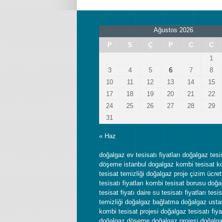
Ağustos 2026
P
S
Ç
P
C
C
1
3
4
5
6
7
8
10
11
12
13
14
15
17
18
19
20
21
22
24
25
26
27
28
29
31
« Haz
doğalgaz ev tesisatı fiyatları doğalgaz tesi
döşeme istanbul dogalgaz kombi tesisat k
tesisat temizliği doğalgaz proje çizim ücre
tesisatı fiyatları kombi tesisat borusu doğ
tesisat fiyatı daire su tesisatı fiyatları tesi
temizliği doğalgaz bağlatma doğalgaz usta
kombi tesisat projesi doğalgaz tesisatı fiyat
doğalgaz döşeme doğalgaz projesi doğalg