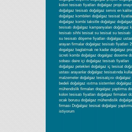
kolon tesisatı fiyatları doğalgaz proje onay
doğalgaz tesisatı doğalgaz servis en kalitel
doğalgaz kombileri doğalgaz tesisat fiyatla
doğalgaz kombi taksitle doğalgaz doğalga
tesisatı doğalgaz kampanyaları doğalgaz 
tesisatı sihhi tesisat su tesisat su tesisatı f
su tesisatı döşeme fiyatları doğalgaz usta
arayan firmalar doğalgaz tesisatı fiyatları 
dogalgaz baglatmak ne kadar doğalgaz pro
ücreti kombi doğalgaz dogalgaz doseme d
sobası daire içi doğalgaz tesisatı fiyatları
doğalgaz petekleri doğalgaz iç tesisat doğ
ustası arayanlar doğalgaz tesisatında kulla
malzemeler doğalgaz tesisatçısı doğalgaz 
bedeli doğalgaz ısıtma sistemleri doğalgaz
mühendislik firmaları dogalgaz yaptirma d
kolon tesisatı fiyatları doğalgaz firmaları 
ocak borusu doğalgaz mühendislik doğalg
firması Doğalgaz tesisat doğalgaz yaptırm
istiyorum