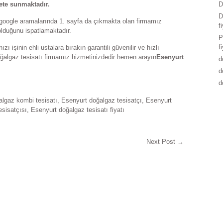
mete sunmaktadır.
D
D
 google aramalarında 1. sayfa da çıkmakta olan firmamız
f
lduğunu ispatlamaktadır.
P
f
 işinin ehli ustalara bırakın garantili güvenilir ve hızlı
oğalgaz tesisatı firmamız hizmetinizdedir hemen arayın
Esenyurt
d
d
d
lgaz kombi tesisatı
,
Esenyurt doğalgaz tesisatçı
,
Esenyurt
esisatçısı
,
Esenyurt doğalgaz tesisatı fiyatı
Next Post
→